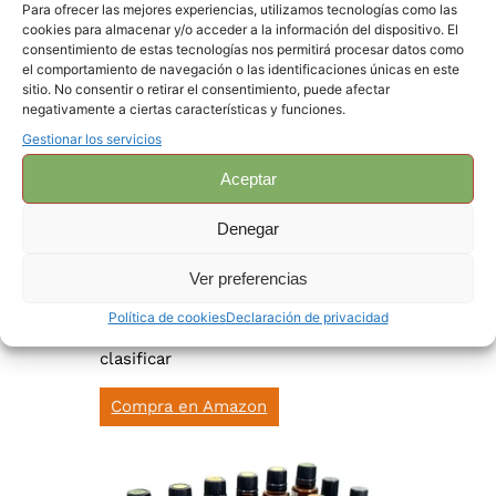
Para ofrecer las mejores experiencias, utilizamos tecnologías como las
cookies para almacenar y/o acceder a la información del dispositivo. El
consentimiento de estas tecnologías nos permitirá procesar datos como
el comportamiento de navegación o las identificaciones únicas en este
sitio. No consentir o retirar el consentimiento, puede afectar
negativamente a ciertas características y funciones.
Gestionar los servicios
Aceptar
Roll On Rellenable Aceites
esenciales – 10 ml 16 botes
Denegar
Botellas de vidrio marrones de alta
Ver preferencias
calidad y reutilizables. Incluye 2
abridores de botella, 2 embudos y 2
Política de cookies
Declaración de privacidad
cuentagotas + etiqueta para
clasificar
Compra en Amazon